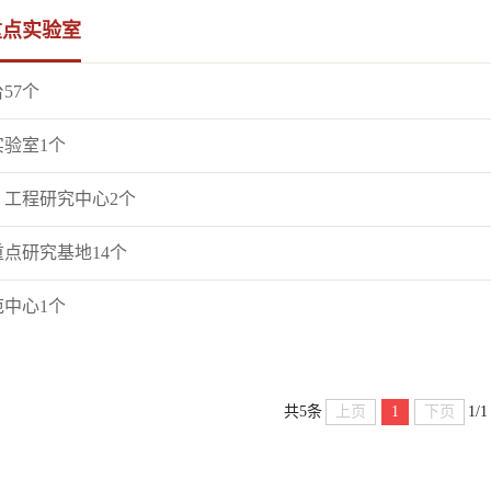
重点实验室
57个
验室1个
工程研究中心2个
点研究基地14个
中心1个
上页
1
下页
共5条
1/1