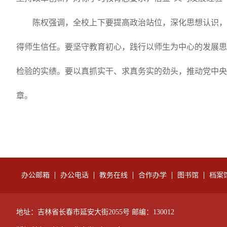
陈权强调，全校上下要提高政治站位，深化思想认识，
得师生信任。要坚守教育初心，践行以师生为中心的发展思
检验的实绩。要以真抓实干、求真务实的劲头，推动党中央
章。
办公邮箱
办公电话
教务在线
合作办学
图书馆
档案
地址：吉林省长春市延安大街2055号 邮编：130012