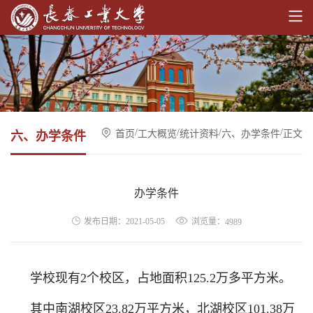
/
/
/
/
首页
工大概览
统计资料
六、办学条件
正文
六、办学条件
办学条件
浏览量：
发布日期：2021-05-05
4989
学校现有2个校区，占地面积125.2万多平方米。
其中南湖校区23.82万平方米，北湖校区101.38万