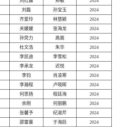
刘红鑫
郑敏
2024
刘磊
孙宝玉
2024
齐爱玲
林慧颖
2024
关媛媛
张海龙
2024
孙荧力
高嵩
2024
杜文浩
朱华
2024
李凯迪
李雪松
2024
李承龙
迟悦
2024
李钧
肖凌寒
2024
李瀚程
卢晓晖
2024
何思扬
程廷海
2024
余刚
何丽鹏
2024
张馨予
纪淑芹
2024
邵雷童
于海跃
2024