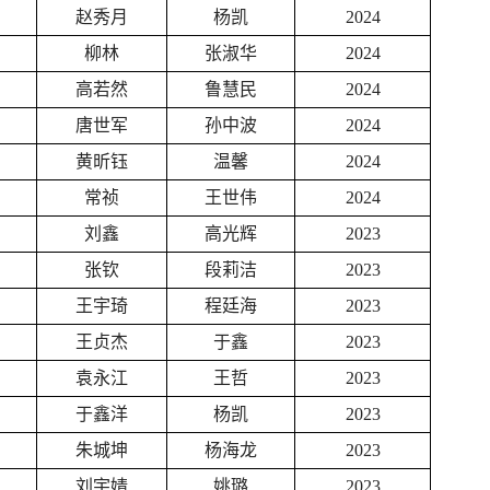
赵秀月
杨凯
2024
柳林
张淑华
2024
高若然
鲁慧民
2024
唐世军
孙中波
2024
黄昕钰
温馨
2024
常祯
王世伟
2024
刘鑫
高光辉
2023
张钦
段莉洁
2023
王宇琦
程廷海
2023
王贞杰
于鑫
2023
袁永江
王哲
2023
于鑫洋
杨凯
2023
朱城坤
杨海龙
2023
刘宇婧
姚璐
2023