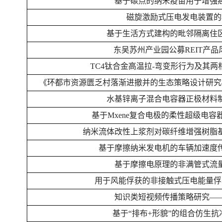
基于碳点的纳米疫苗用于增强
磁旋激励式压电发电装置的
基于生活方式建构的毗邻隔离住
东吴苏州产业园公募REIT产
TC4钛合金高温拉-弯变形行为及其
《环都市资源匮乏村落渐进撤并的生态策略设计研究
水基锌离子混合电容器正极材料
基于Mxene复合电极的柔性超级电
纳米流体改性上浆剂对碳纤维增强树脂
基于摩擦纳米发电机的车辆加速度
基于摩擦电原理的非满管式流
用于风能俘获的非接触式压电能量俘
知识类短视频传播策略研究—
基于“排布+形貌”的组合仿生