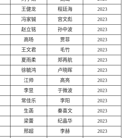
王健龙
程廷海
2023
冯家铖
宫文彪
2023
赵立铭
孙中波
2023
高旸
贾菲
2023
王文君
毛竹
2023
夏雨柔
郑再航
2023
徐毓鸿
卢晓晖
2023
江帅
高亮
2023
李昱
于微波
2023
常佳乐
李阳
2023
生菡
秦喜文
2023
梁蕾
纪晶华
2023
邢超
李赫
2023