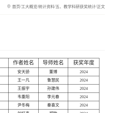
/
/
/
/
首页
工大概览
统计资料
五、教学科研获奖统计
正文
作者姓名
导师姓名
获奖年度
安天骄
董博
2024
王一凡
鲁慧民
2024
王振宇
孙建伟
2024
韦重阳
李元春
2024
尹冬梅
秦喜文
2024