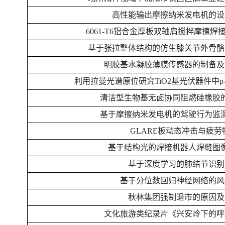
高性能输出摩擦纳米发电机的设
6061-T6铝合金厚板双轴肩搅拌摩擦
基于张拉整体结构的仿生膝关节外骨骼
明胶基水凝胶薄膜传感器的制备及
利用拉曼光谱原位研究Ti
O2
基光伏器件中p
清洁型生物基无卤协同阻燃硅橡胶
基于摩擦纳米发电机的驾驶行为监
GLARE板动态冲击与疲劳
基于结构光的焊接机器人焊缝图
基于深度学习的肺结节识别
基于分位数回归神经网络的风
秋林集团强制退市的原因及
文化旅游类纪录片《兴安岭下的呼