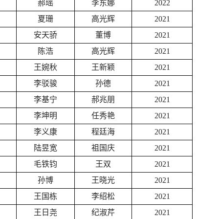
郝瑶
李东娜
2022
夏珊
高光辉
2021
安天骄
董博
2021
陈浩
高光辉
2021
王婉秋
王新颖
2021
李驳骏
孙德
2021
李基宁
郝兆朋
2021
李坤明
任秀艳
2021
李义康
程廷海
2021
陆昱宽
祖国庆
2021
毛铁钧
王双
2021
孙博
王晓光
2021
王国栋
李绍松
2021
王日尧
纪淑芹
2021