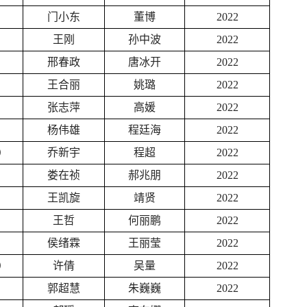
门小东
董博
2022
王刚
孙中波
2022
邢春政
唐冰开
2022
王合丽
姚璐
2022
张志萍
高媛
2022
杨伟雄
程廷海
2022
）
乔新宇
程超
2022
娄在祯
郝兆朋
2022
王凯旋
靖贤
2022
王哲
何丽鹏
2022
侯绪霖
王丽莹
2022
）
许倩
吴量
2022
郭超慧
朱巍巍
2022