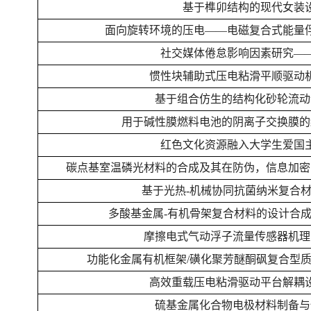
基于榫卯结构的现代女装
面向旋转环境的压电——电磁复合式能量
社交媒体倦怠影响因素研究—
惯性块辅助式压电粘滑平顺驱动
基于组合仿生的结构化砂轮流动
用于碱性膜燃料电池的阴离子交换膜的
红色文化资源融入大学生爱国
碳点基室温磷光材料的合成及其在防伪，信息加密
基于光热-机械协同抗菌纳米复合
多酸基金属-有机骨架复合材料的设计合
摩擦电式气动浮子流量传感器机理
功能化金属有机框架/磺化聚芳醚酮砜复合型
高效重载压电粘滑驱动平台解耦
硫基金属化合物电极材料制备与