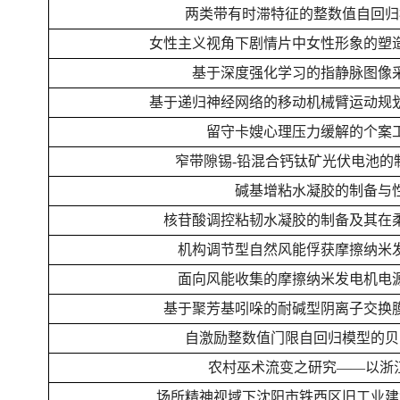
两类带有时滞特征的整数值自回归
女性主义视角下剧情片中女性形象的塑
基于深度强化学习的指静脉图像
基于递归神经网络的移动机械臂运动规
留守卡嫂心理压力缓解的个案
窄带隙锡-铅混合钙钛矿光伏电池的
碱基增粘水凝胶的制备与
核苷酸调控粘韧水凝胶的制备及其在
机构调节型自然风能俘获摩擦纳米
面向风能收集的摩擦纳米发电机电
基于聚芳基吲哚的耐碱型阴离子交换
自激励整数值门限自回归模型的贝
农村巫术流变之研究——以浙
场所精神视域下沈阳市铁西区旧工业建