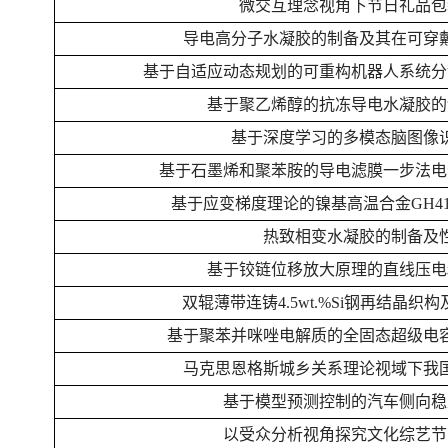
微交互理念视角下节日礼品包
导电高分子水凝胶的制备及其在可穿
基于自适应动态规划的可重构机器人系统分
基于聚乙烯醇的抗冻导电水凝胶的
基于深度学习的多模态脑图像
基于石墨烯和聚苯胺的导电滤膜一步法电
基于应变梯度理论的镍基高温合金GH4
热致相变水凝胶的制备及
基于铰链位移放大原理的直线压电
双辊薄带连铸4.5wt.%Si钢再结晶
基于聚苯并咪唑电解质的全固态超级电
马克思恩格斯城乡关系理论视域下我
基于模型预测控制的汽车侧向稳
以受众分析视角探究文化综艺节