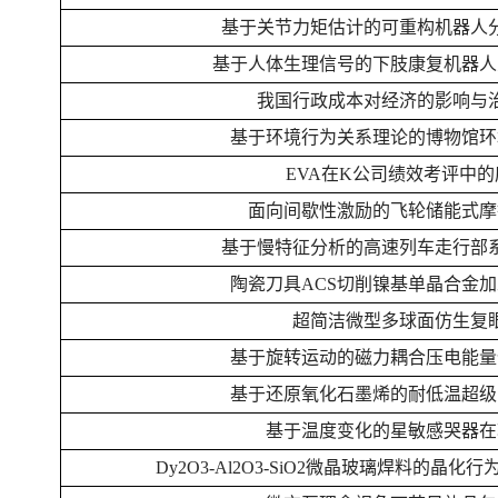
基于关节力矩估计的可重构机器人
基于人体生理信号的下肢康复机器人
我国行政成本对经济的影响与
基于环境行为关系理论的博物馆环
EVA在K公司绩效考评中
面向间歇性激励的飞轮储能式摩
基于慢特征分析的高速列车走行部
陶瓷刀具ACS切削镍基单晶合金
超简洁微型多球面仿生复
基于旋转运动的磁力耦合压电能量
基于还原氧化石墨烯的耐低温超级
基于温度变化的星敏感哭器在
Dy2O3-Al2O3-SiO2微晶玻璃焊料的晶