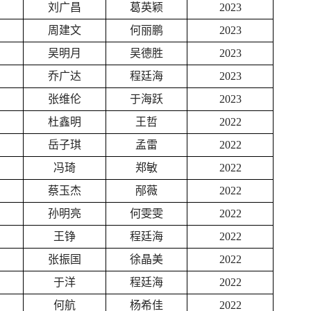
刘广昌
葛英颖
2023
周建文
何丽鹏
2023
吴明月
吴德胜
2023
乔广达
程廷海
2023
张维伦
于海跃
2023
杜鑫明
王哲
2022
岳子琪
孟雷
2022
冯琦
郑敏
2022
蔡玉杰
邴薇
2022
孙明亮
何雯雯
2022
王铮
程廷海
2022
张振国
徐晶美
2022
于洋
程廷海
2022
何航
杨希佳
2022