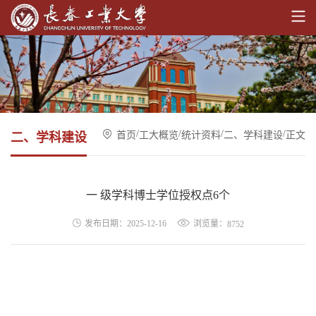
/
/
/
/
首页
工大概览
统计资料
二、学科建设
正文
二、学科建设
一 级学科博士学位授权点6个
浏览量：
发布日期：2025-12-16
8752