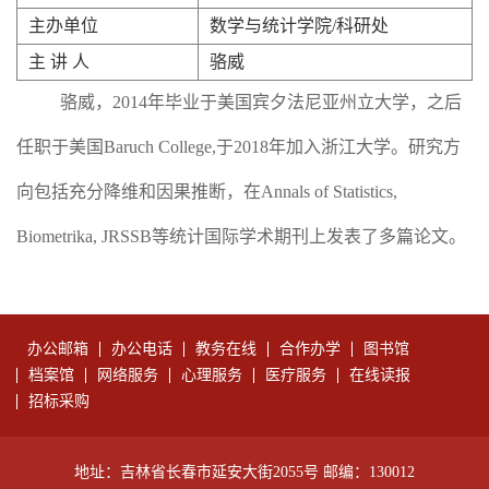
主办单位
数学与统计学院/科研处
主 讲 人
骆威
骆威，
2014
年毕业于美国宾夕法尼亚州立大学，之后
任职于美国
Baruch College,
于
2018
年加入浙江大学。研究方
向包括充分降维和因果推断，在
Annals of Statistics,
Biometrika, JRSSB
等统计国际学术期刊上发表了多篇论文。
办公邮箱
办公电话
教务在线
合作办学
图书馆
档案馆
网络服务
心理服务
医疗服务
在线读报
招标采购
地址：吉林省长春市延安大街2055号 邮编：130012